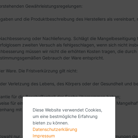
vorstehenden Gewährleistungsregelungen:
ngaben und die Produktbeschreibung des Herstellers als vereinbart, 
 Nachbesserung oder Nachlieferung. Schlägt die Mangelbeseitigung f
erfolglosem zweiten Versuch als fehlgeschlagen, wenn sich nicht in
hbesserung müssen wir nicht die erhöhten Kosten tragen, die durch 
 bestimmungsgemäßen Gebrauch der Ware entspricht.
er Ware. Die Fristverkürzung gilt nicht:
der Verletzung des Lebens, des Körpers oder der Gesundheit und bei
arantie für die Beschaffenheit der Sache übernommen haben;
weise für ein Bauwerk verwendet worden sind und dessen Mangelhaft
mmenhang mit Mängelrechten gegen uns haben.
Diese Website verwendet Cookies,
um eine bestmögliche Erfahrung
bieten zu können.
Datenschutzerklärung
Impressum
chtswahl nur, soweit hierdurch der durch zwingende Bestimmungen d