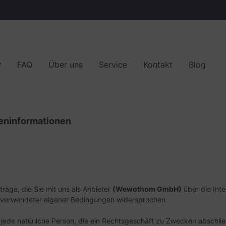
P
FAQ
Über uns
Service
Kontakt
Blog
r
ise
sere Partner
Kundenmeinungen
eninformationen
äge, die Sie mit uns als Anbieter
(
Wewothom GmbH
)
über die Int
n verwendeter eigener Bedingungen widersprochen.
ede natürliche Person, die ein Rechtsgeschäft zu Zwecken abschlie