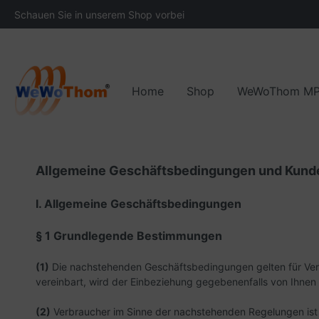
Schauen Sie in unserem Shop vorbei
Home
Shop
WeWoThom M
Anwendungsbereiche
Die Entwicklung von WeWoThom
Downloads
Ersatzzeile und Zubehö
Funktionswe
Un
Allgemeine Geschäftsbedingungen und Kund
I. Allgemeine Geschäftsbedingungen
§ 1 Grundlegende Bestimmungen
(1)
Die nachstehenden Geschäftsbedingungen gelten für Vertr
vereinbart, wird der Einbeziehung gegebenenfalls von Ihne
(2)
Verbraucher im Sinne der nachstehenden Regelungen ist j